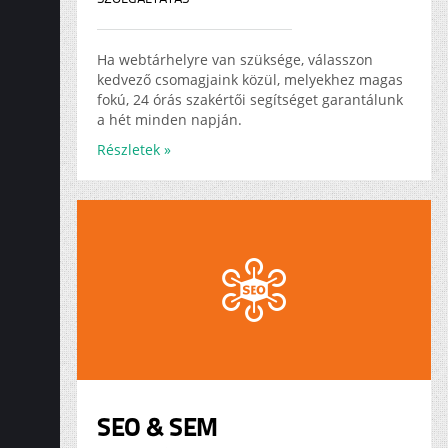
Ha webtárhelyre van szüksége, válasszon
kedvező csomagjaink közül, melyekhez magas
fokú, 24 órás szakértői segítséget garantálunk
a hét minden napján.
Részletek »
SEO & SEM