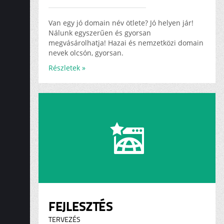
ADS
KARRIER
Van egy jó domain név ötlete? Jó helyen jár!
Nálunk egyszerűen és gyorsan
megvásárolhatja! Hazai és nemzetközi domain
nevek olcsón, gyorsan.
Részletek »
FEJLESZTÉS
TERVEZÉS