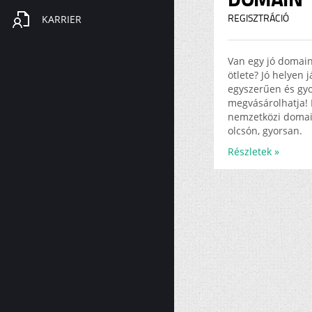
KARRIER
REGISZTRÁCIÓ
Van egy jó domai
ötlete? Jó helyen 
egyszerűen és gy
megvásárolhatja! 
nemzetközi doma
olcsón, gyorsan.
Részletek »