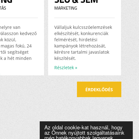
TÁS
MARKETING
helyre van
Vállaljuk kulcsszóelemzések
válasszon kedvező
elkészítését, konkurenciák
k közül,
felmérését, hirdetési
magas fokú, 24
kampányok létrehozását,
tői segítséget
kérésre tartalmi javaslatok
k a hét minden
készítését.
Részletek »
»
ÉRDEKLŐDÉS
Az oldal cookie-kat használ, hogy
az Önnek nyújtott szolgáltatásaink
még hatékonyabbak legyenek.