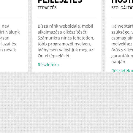
TERVEZÉS
SZOLGÁLTA
n név
Bízza ránk weboldala, mobil
Ha webtár
jár! Nálunk
alkalmazása elkészítését!
szüksége, 
orsan
Számunkra nincs lehetetlen,
csomagjain
Hazai és
több programozói nyelven,
melyekhez 
in nevek
igényesen valósítjuk meg az
órás szakér
Ön elképzelését.
garantálun
napján.
Részletek »
Részletek 