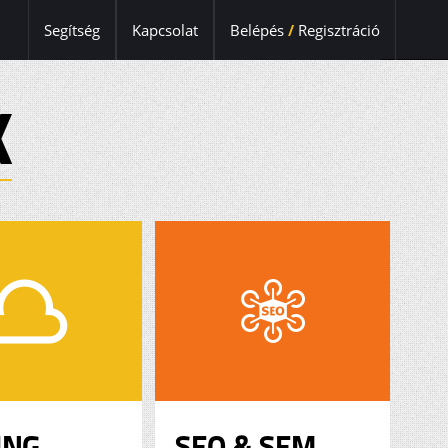
Segítség
Kapcsolat
Belépés
/
Regisztráció
K
ING
SEO & SEM