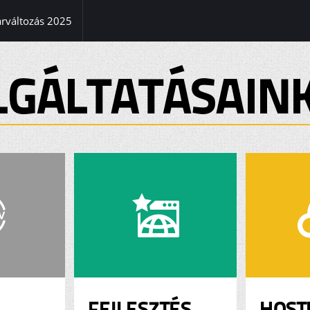
(current)
árváltozás 2025
LGÁLTATÁSAIN
FEJLESZTÉS
HOST