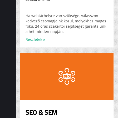
Ha webtárhelyre van szüksége, válasszon
kedvező csomagjaink közül, melyekhez magas
fokú, 24 órás szakértői segítséget garantálunk
a hét minden napján.
Részletek »
SEO & SEM