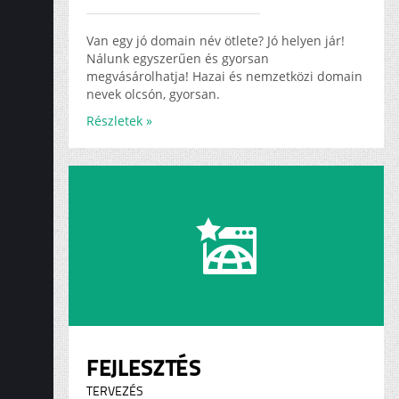
ADS
KARRIER
Van egy jó domain név ötlete? Jó helyen jár!
Nálunk egyszerűen és gyorsan
megvásárolhatja! Hazai és nemzetközi domain
nevek olcsón, gyorsan.
Részletek »
FEJLESZTÉS
TERVEZÉS