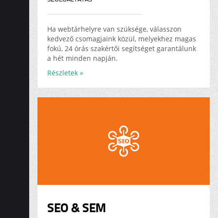
Ha webtárhelyre van szüksége, válasszon
kedvező csomagjaink közül, melyekhez magas
fokú, 24 órás szakértői segítséget garantálunk
a hét minden napján.
Részletek »
SEO & SEM