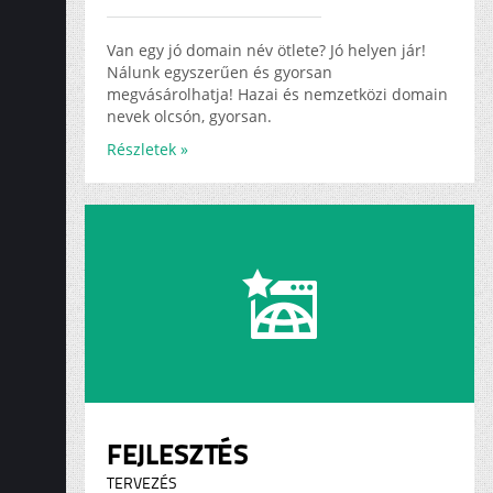
ADS
KARRIER
Van egy jó domain név ötlete? Jó helyen jár!
Nálunk egyszerűen és gyorsan
megvásárolhatja! Hazai és nemzetközi domain
nevek olcsón, gyorsan.
Részletek »
FEJLESZTÉS
TERVEZÉS